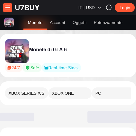
IT | USD
Login
Monete
Account
Oggetti
Potenziamento
Monete di GTA 6
24/7
Safe
Real-time Stock
XBOX SERIES X/S
XBOX ONE
PC