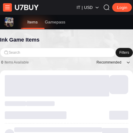
IT | USD
Login
Items
Gamepass
Ink Game Items
Search
Filters
Recommended
0
Items Available