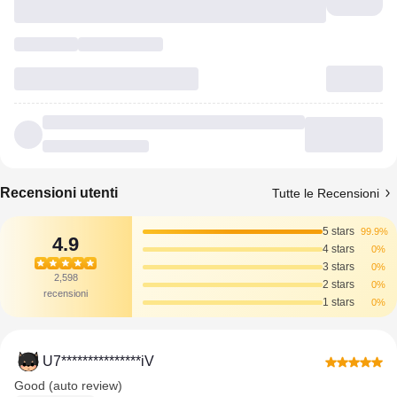
Recensioni utenti
Tutte le Recensioni
5 stars
99.9%
4.9
4 stars
0%
3 stars
0%
2,598
2 stars
0%
recensioni
1 stars
0%
U7***************iV
Good (auto review)