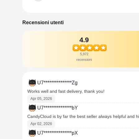
Recensioni utenti
4.9
5,972
recensioni
U7***************Zg
Works well and fast delivery, thank you!
Apr 05, 2026
U7***************bY
CandyCloud is by far the best seller always helpful and
Apr 02, 2026
U7***************pX