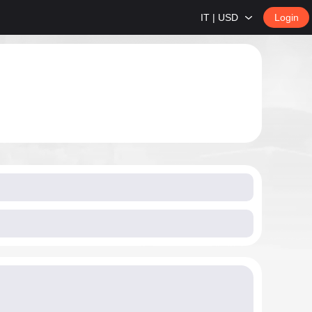
IT | USD
Login