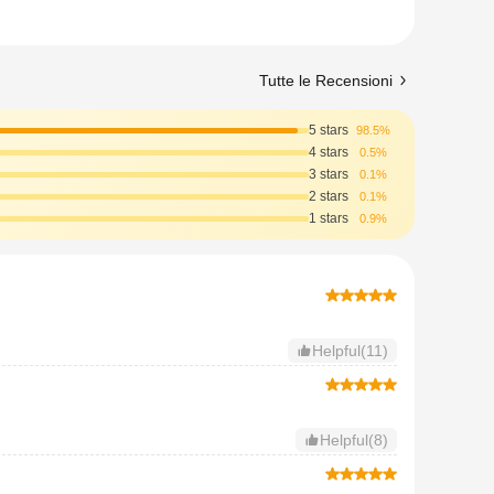
Tutte le Recensioni
5 stars
98.5%
4 stars
0.5%
3 stars
0.1%
2 stars
0.1%
1 stars
0.9%
Helpful(11)
Helpful(8)