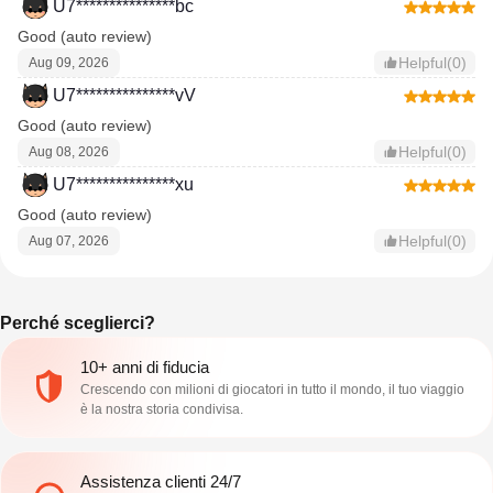
U7***************bc
Good (auto review)
Helpful(0)
Aug 09, 2026
U7***************vV
Good (auto review)
Helpful(0)
Aug 08, 2026
U7***************xu
Good (auto review)
Helpful(0)
Aug 07, 2026
Perché sceglierci?
10+ anni di fiducia
Crescendo con milioni di giocatori in tutto il mondo, il tuo viaggio
è la nostra storia condivisa.
Assistenza clienti 24/7