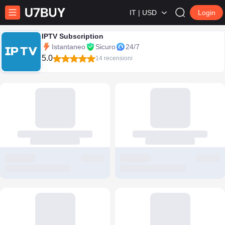
IT | USD
Login
IPTV Subscription
Istantaneo
Sicuro
24/7
5.0
14 recensioni