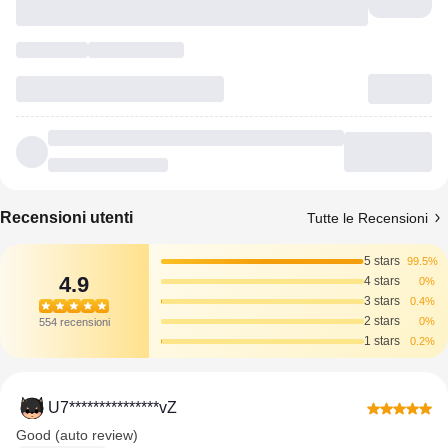
Recensioni utenti
Tutte le Recensioni
5 stars
99.5%
4.9
4 stars
0%
3 stars
0.4%
2 stars
0%
554 recensioni
1 stars
0.2%
U7***************vZ
Good (auto review)