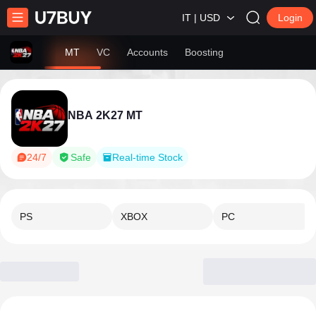
IT | USD
Login
MT
VC
Accounts
Boosting
NBA 2K27 MT
24/7
Safe
Real-time Stock
PS
XBOX
PC