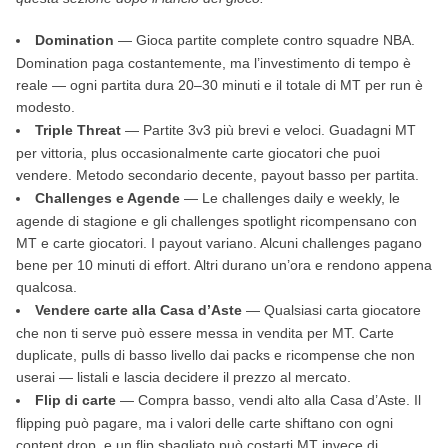
Domination
— Gioca partite complete contro squadre NBA.
Domination paga costantemente, ma l’investimento di tempo è
reale — ogni partita dura 20–30 minuti e il totale di MT per run è
modesto.
Triple Threat
— Partite 3v3 più brevi e veloci. Guadagni MT
per vittoria, plus occasionalmente carte giocatori che puoi
vendere. Metodo secondario decente, payout basso per partita.
Challenges e Agende
— Le challenges daily e weekly, le
agende di stagione e gli challenges spotlight ricompensano con
MT e carte giocatori. I payout variano. Alcuni challenges pagano
bene per 10 minuti di effort. Altri durano un’ora e rendono appena
qualcosa.
Vendere carte alla Casa d’Aste
— Qualsiasi carta giocatore
che non ti serve può essere messa in vendita per MT. Carte
duplicate, pulls di basso livello dai packs e ricompense che non
userai — listali e lascia decidere il prezzo al mercato.
Flip di carte
— Compra basso, vendi alto alla Casa d’Aste. Il
flipping può pagare, ma i valori delle carte shiftano con ogni
content drop, e un flip sbagliato può costarti MT invece di