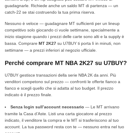
guadagnarle. Richiede anche un saldo MT di partenza — un
catch-22 se stai costruendo la tua prima riserva.
Nessuno è veloce — guadagnare MT sufficienti per un lineup
competitivo solo giocando ci vuole settimane, specialmente a
inizio stagione quando i prezzi delle carte sono alti e la supply è
bassa. Comprare
MT 2K27
su U7BUY ti porta lì in minuti, non
settimane — a prezzi inferiori al negozio ufficiale.
Perché comprare MT NBA 2K27 su U7BUY?
U7BUY gestisce transazioni della serie NBA 2K da anni. Più
venditori competono sul prezzo — confronti le offerte fianco a
fianco e scegli quello che si adatta al tuo budget. Il prezzo
indicato è il prezzo finale.
Senza login sull’account necessario
— Le MT arrivano
tramite la Casa d’Aste. Listi una carta giocatore al prezzo
indicato, il venditore la compra e le MT si trasferiscono al tuo
account. La tua password resta con te — nessuno entra nel tuo