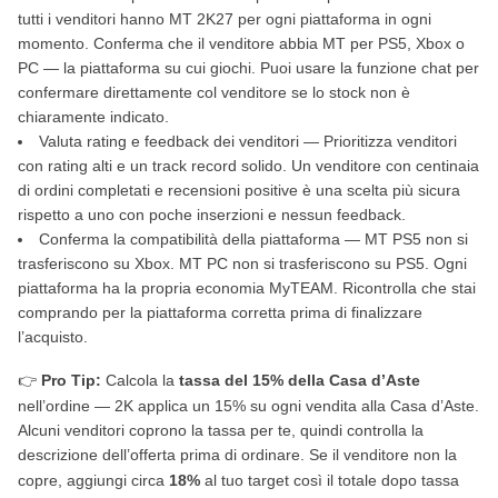
tutti i venditori hanno MT 2K27 per ogni piattaforma in ogni
momento. Conferma che il venditore abbia MT per PS5, Xbox o
PC — la piattaforma su cui giochi. Puoi usare la funzione chat per
confermare direttamente col venditore se lo stock non è
chiaramente indicato.
Valuta rating e feedback dei venditori — Prioritizza venditori
con rating alti e un track record solido. Un venditore con centinaia
di ordini completati e recensioni positive è una scelta più sicura
rispetto a uno con poche inserzioni e nessun feedback.
Conferma la compatibilità della piattaforma — MT PS5 non si
trasferiscono su Xbox. MT PC non si trasferiscono su PS5. Ogni
piattaforma ha la propria economia MyTEAM. Ricontrolla che stai
comprando per la piattaforma corretta prima di finalizzare
l’acquisto.
👉
Pro Tip:
Calcola la
tassa del 15% della Casa d’Aste
nell’ordine — 2K applica un 15% su ogni vendita alla Casa d’Aste.
Alcuni venditori coprono la tassa per te, quindi controlla la
descrizione dell’offerta prima di ordinare. Se il venditore non la
copre, aggiungi circa
18%
al tuo target così il totale dopo tassa