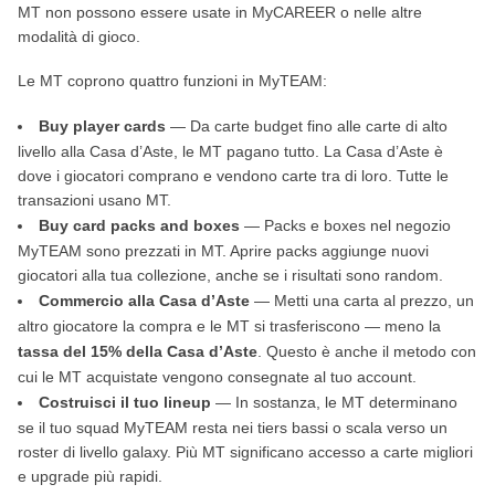
MT non possono essere usate in MyCAREER o nelle altre
modalità di gioco.
Le MT coprono quattro funzioni in MyTEAM:
Buy player cards
— Da carte budget fino alle carte di alto
livello alla Casa d’Aste, le MT pagano tutto. La Casa d’Aste è
dove i giocatori comprano e vendono carte tra di loro. Tutte le
transazioni usano MT.
Buy card packs and boxes
— Packs e boxes nel negozio
MyTEAM sono prezzati in MT. Aprire packs aggiunge nuovi
giocatori alla tua collezione, anche se i risultati sono random.
Commercio alla Casa d’Aste
— Metti una carta al prezzo, un
altro giocatore la compra e le MT si trasferiscono — meno la
tassa del 15% della Casa d’Aste
. Questo è anche il metodo con
cui le MT acquistate vengono consegnate al tuo account.
Costruisci il tuo lineup
— In sostanza, le MT determinano
se il tuo squad MyTEAM resta nei tiers bassi o scala verso un
roster di livello galaxy. Più MT significano accesso a carte migliori
e upgrade più rapidi.