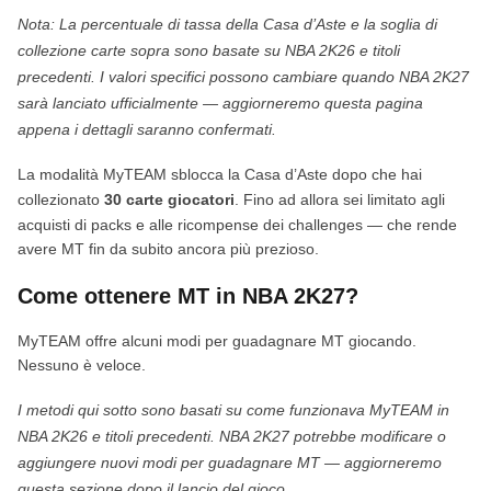
Nota: La percentuale di tassa della Casa d’Aste e la soglia di
collezione carte sopra sono basate su NBA 2K26 e titoli
precedenti. I valori specifici possono cambiare quando NBA 2K27
sarà lanciato ufficialmente — aggiorneremo questa pagina
appena i dettagli saranno confermati.
La modalità MyTEAM sblocca la Casa d’Aste dopo che hai
collezionato
30 carte giocatori
. Fino ad allora sei limitato agli
acquisti di packs e alle ricompense dei challenges — che rende
avere MT fin da subito ancora più prezioso.
Come ottenere MT in NBA 2K27?
MyTEAM offre alcuni modi per guadagnare MT giocando.
Nessuno è veloce.
I metodi qui sotto sono basati su come funzionava MyTEAM in
NBA 2K26 e titoli precedenti. NBA 2K27 potrebbe modificare o
aggiungere nuovi modi per guadagnare MT — aggiorneremo
questa sezione dopo il lancio del gioco.