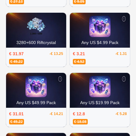
€ 27.13
€ 9.05
3280+600 Riftcrystal
Any US $4.99 Pack
€ 31.97
€ 3.21
-€ 13.25
-€ 1.31
€ 45.22
€ 4.52
Any US $49.99 Pack
Any US $19.99 Pack
€ 31.01
€ 12.8
-€ 14.21
-€ 5.28
€ 45.22
€ 18.08