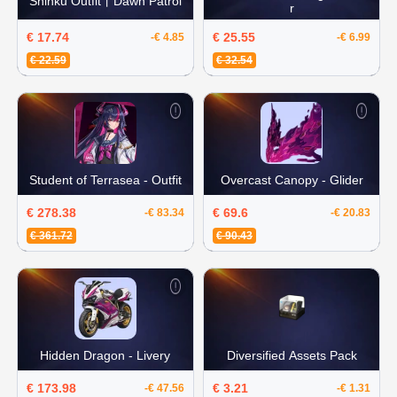
Shinku Outfit丨Dawn Patrol
r
€ 17.74
€ 25.55
-€ 4.85
-€ 6.99
€ 22.59
€ 32.54
Student of Terrasea - Outfit
Overcast Canopy - Glider
€ 278.38
€ 69.6
-€ 83.34
-€ 20.83
€ 361.72
€ 90.43
Hidden Dragon - Livery
Diversified Assets Pack
€ 173.98
€ 3.21
-€ 47.56
-€ 1.31