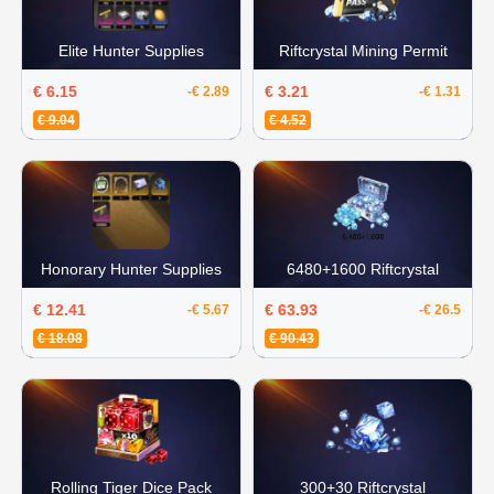
Elite Hunter Supplies
Riftcrystal Mining Permit
€ 6.15
€ 3.21
-€ 2.89
-€ 1.31
€ 9.04
€ 4.52
Honorary Hunter Supplies
6480+1600 Riftcrystal
€ 12.41
€ 63.93
-€ 5.67
-€ 26.5
€ 18.08
€ 90.43
Rolling Tiger Dice Pack
300+30 Riftcrystal