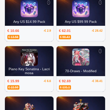
Any US $14.99 Pack
Any US $99.99 Pack
€ 10.66
€ 62.01
-€ 2.9
-€ 28.42
€ 13.56
€ 90.43
Piano Key Sonatina - Lacri
70-Draws - Modified
mosa
€ 15.99
€ 92.69
-€ 6.6
-€ 38.41
€ 22.59
€ 131.1