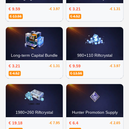
€ 9.59
€ 3.21
-€ 3.97
-€ 1.31
€ 13.56
€ 4.52
Long-term Capital Bundle
980+110 Riftcrystal
€ 3.21
€ 9.59
-€ 1.31
-€ 3.97
€ 4.52
€ 13.56
1980+260 Riftcrystal
Hunter Promotion Supply
€ 19.18
€ 6.4
-€ 7.95
-€ 2.65