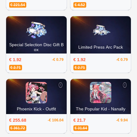
€ 221.54
€ 4.52
Special Selection Disc Gift B
Limited Press Arc Pack
ox
€ 1.92
€ 1.92
-€ 0.79
-€ 0.79
€ 2.71
€ 2.71
Phoenix Kick - Outfit
The Popular Kid - Nanally
€ 255.68
€ 21.7
-€ 106.04
-€ 9.94
€ 361.72
€ 31.64