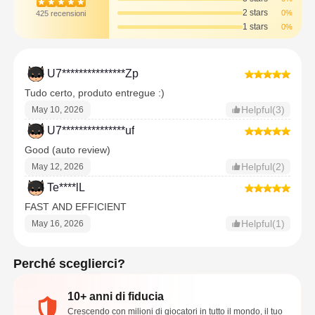
2 stars
0%
425 recensioni
1 stars
0%
U7***************Zp
Tudo certo, produto entregue :)
Helpful(3)
May 10, 2026
U7***************uf
Good (auto review)
Helpful(2)
May 12, 2026
Te****lL
FAST AND EFFICIENT
Helpful(1)
May 16, 2026
Perché sceglierci?
10+ anni di fiducia
Crescendo con milioni di giocatori in tutto il mondo, il tuo