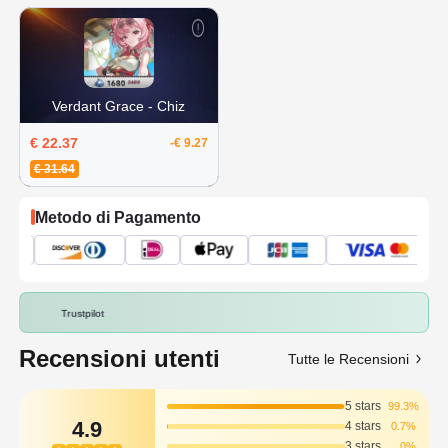
Verdant Grace - Chiz
€ 22.37
-€ 9.27
€ 31.64
Metodo di Pagamento
Trustpilot
Recensioni utenti
Tutte le Recensioni
5 stars
99.3%
4.9
4 stars
0.7%
3 stars
0%