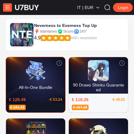
IT | EUR
Login
Neverness to Everness Top Up
Istantaneo
Sicuro
24/7
4.9
400+ recensioni
90 Draws Shinku Guarante
All-In-One Bundle
ed
€ 128.49
€ 118.26
-€ 53.24
-€ 49.02
€ 181.73
€ 167.28