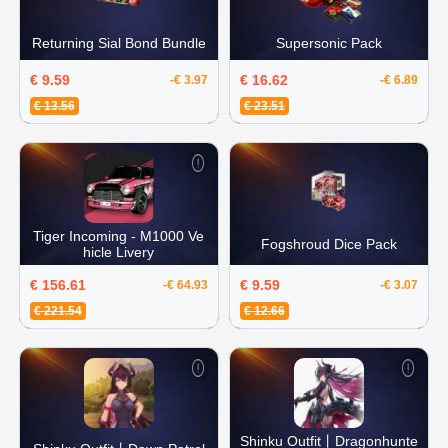
Returning Sial Bond Bundle
Supersonic Pack
€ 9.59
€ 16.62
-€ 3.97
-€ 6.89
€ 13.56
€ 23.51
Tiger Incoming - M1000 Ve
Fogshroud Dice Pack
hicle Livery
€ 156.61
€ 9.59
-€ 64.93
-€ 3.07
€ 221.54
€ 12.66
Shinku Outfit丨Dragonhunte