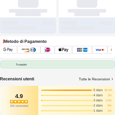
Metodo di Pagamento
Trustpilot
Recensioni utenti
Tutte le Recensioni
5 stars
96.5%
4.9
4 stars
1%
3 stars
1.5%
2 stars
0%
202 recensioni
1 stars
1%