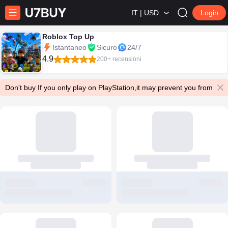
IT | USD
Login
Roblox Top Up
Istantaneo
Sicuro
24/7
4.9
200+ recensioni
Don't buy If you only play on PlayStation,it may prevent you from log