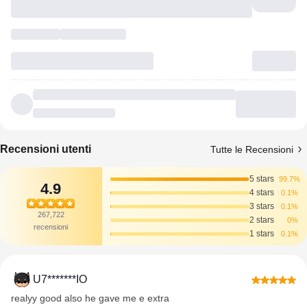
Recensioni utenti
Tutte le Recensioni
5 stars
99.7%
4.9
4 stars
0.1%
3 stars
0.1%
267,722
2 stars
0%
recensioni
1 stars
0.1%
U7*******IO
realyy good also he gave me e extra