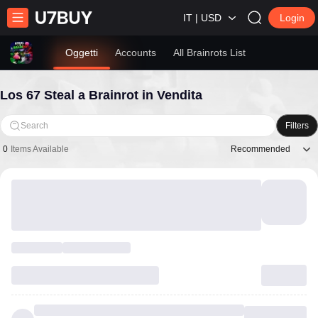
IT | USD
Login
Oggetti
Accounts
All Brainrots List
Los 67 Steal a Brainrot in Vendita
Search
Filters
Recommended
0
Items Available