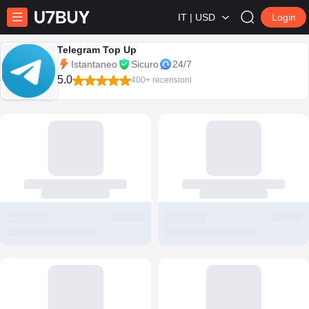
IT | USD
Login
Telegram Top Up
Istantaneo
Sicuro
24/7
5.0
400+ recensioni