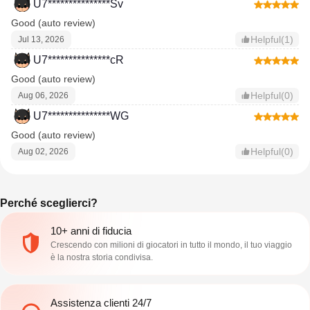
U7***************Sv
Good (auto review)
Helpful(1)
Jul 13, 2026
U7***************cR
Good (auto review)
Helpful(0)
Aug 06, 2026
U7***************WG
Good (auto review)
Helpful(0)
Aug 02, 2026
Perché sceglierci?
10+ anni di fiducia
Crescendo con milioni di giocatori in tutto il mondo, il tuo viaggio
è la nostra storia condivisa.
Assistenza clienti 24/7