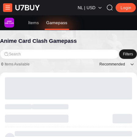
NL | USD
Login
Items
Gamepass
Anime Card Clash Gamepass
Search
Filters
Recommended
0
Items Available