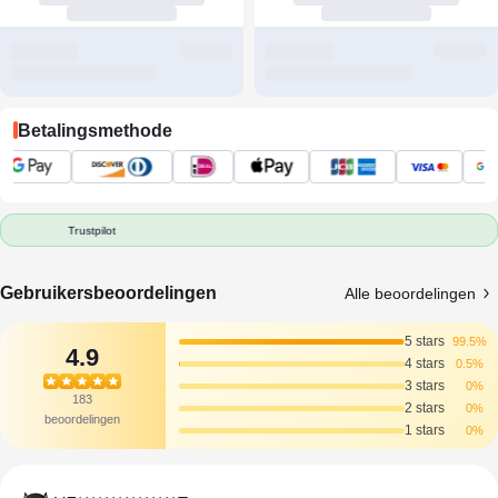
Betalingsmethode
Trustpilot
Gebruikersbeoordelingen
Alle beoordelingen
5 stars
99.5%
4.9
4 stars
0.5%
3 stars
0%
183
2 stars
0%
beoordelingen
1 stars
0%