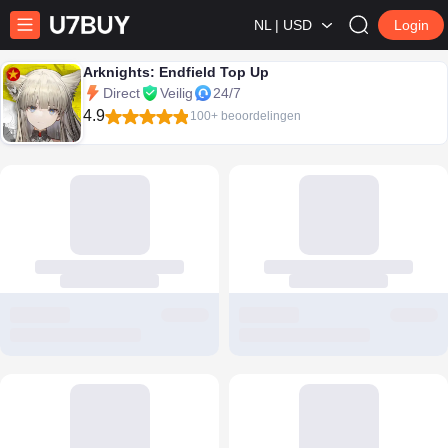
NL | USD
Login
Arknights: Endfield Top Up
Direct
Veilig
24/7
4.9
100+ beoordelingen