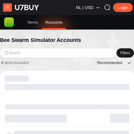
NL | USD
Login
Items
Accounts
Bee Swarm Simulator Accounts
Search
Filters
Recommended
0
Items Available