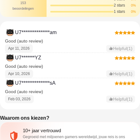
153
2 stars
0%
beoordelingen
1 stars
0%
U7***************am
Good (auto review)
Helpful(1)
Apr 11, 2026
U7*******YZ
Good (auto review)
Helpful(1)
Apr 10, 2026
U7***************sA
Good (auto review)
Helpful(1)
Feb 03, 2026
Waarom ons kiezen?
10+ jaar vertrouwd
Gegroeid met miljoenen gamers wereldwijd, jouw reis is ons