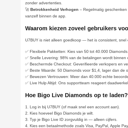
zonder advertenties.
🚀
Betrokkenheid Verhogen
– Regelmatig geschenken st
vanzelf binnen de app.
Waarom kiezen zoveel gebruikers vo
U7BUY is niet alleen goedkoop — het is consistent, snel
✅ Flexibele Pakketten: Kies van 50 tot 40.000 Diamonds
✅ Snelle Levering: 98% van de betalingen wordt binnen 
✅ Beschermde Checkout: Geverifieerde verkopers en ve
✅ Beste Waarde: 50 Diamonds voor $1,4, lager dan de offi
✅ Bewezen Vertrouwen: Meer dan 40.000 echte beoordeli
✅ Live Hulp Altijd: Ons supportteam reageert daadwerkel
Hoe Bigo Live Diamonds op te laden?
1. Log in bij U7BUY (of maak snel een account aan).
2. Kies hoeveel Bigo Diamonds je wilt.
3. Typ je Bigo Live ID zorgvuldig in — alleen cijfers.
4. Kies een betaalmethode zoals Visa, PayPal, Apple Pay