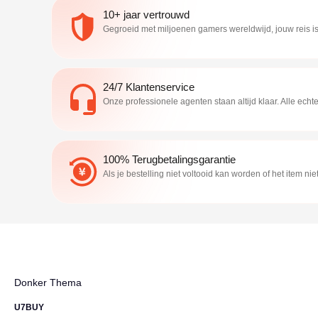
10+ jaar vertrouwd
Gegroeid met miljoenen gamers wereldwijd, jouw reis i
24/7 Klantenservice
Onze professionele agenten staan altijd klaar. Alle ec
100% Terugbetalingsgarantie
Als je bestelling niet voltooid kan worden of het item 
Donker Thema
U7BUY