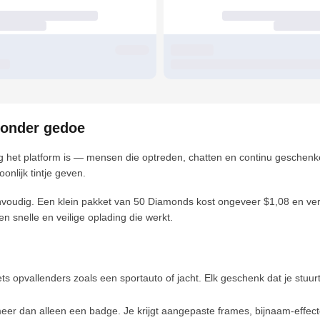
 zonder gedoe
endig het platform is — mensen die optreden, chatten en continu gesch
nlijk tintje geven.
nvoudig. Een klein pakket van 50 Diamonds kost ongeveer $1,08 en ver
 snelle en veilige oplading die werkt.
ts opvallenders zoals een sportauto of jacht. Elk geschenk dat je stuurt,
eer dan alleen een badge. Je krijgt aangepaste frames, bijnaam-effec