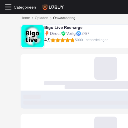
Categorieën
Home
Opladen
Opwaardering
Bigo Live Recharge
Direct
Veilig
24/7
4.9
5000+ beoordelingen