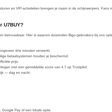
uren en VIP-activiteiten brengen je naam in de schijnwerpers. Fans me
or U7BUY?
 en betrouwbaar. Hier is waarom duizenden Bigo-gebruikers bij ons opl
.
ongeveer drie minuten verwerkt.
ilige betaalsystemen houden je beschermd.
ciële prijs.
ngen met een gemiddelde score van 4,7 op Trustpilot.
ijk — dag en nacht.
, Google Pay of een lokale optie.