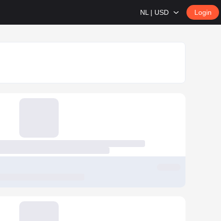
NL | USD
Login