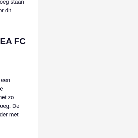
loeg staan
r dit
 EA FC
 een
ee
net zo
loeg. De
rder met