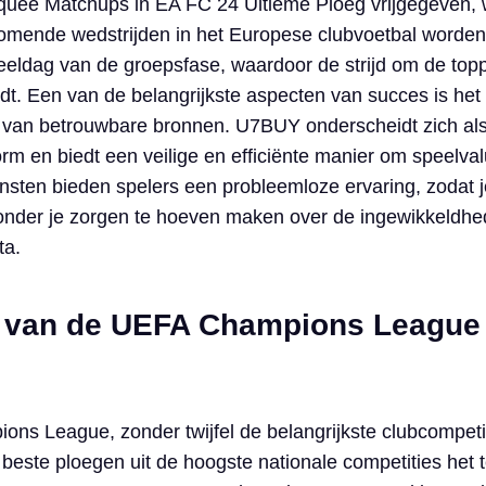
uee Matchups in EA FC 24 Ultieme Ploeg vrijgegeven, 
mende wedstrijden in het Europese clubvoetbal worden u
speeldag van de groepsfase, waardoor de strijd om de to
dt. Een van de belangrijkste aspecten van succes is het 
van betrouwbare bronnen. U7BUY onderscheidt zich al
rm en biedt een veilige en efficiënte manier om speelval
ensten bieden spelers een probleemloze ervaring, zodat j
zonder je zorgen te hoeven maken over de ingewikkeldhe
ta.
 van de UEFA Champions League 
ns League, zonder twijfel de belangrijkste clubcompeti
este ploegen uit de hoogste nationale competities het 