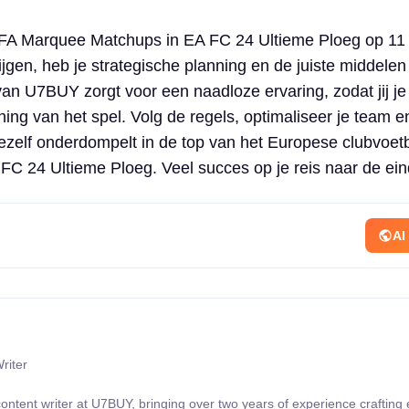
FA Marquee Matchups in EA FC 24 Ultieme Ploeg op 1
ijgen, heb je strategische planning en de juiste middele
n U7BUY zorgt voor een naadloze ervaring, zodat jij je
ing van het spel. Volg de regels, optimaliseer je team e
 jezelf onderdompelt in de top van het Europese clubvoetb
A FC 24 Ultieme Ploeg. Veel succes op je reis naar de ei
AI
riter
content writer at U7BUY, bringing over two years of experience crafting