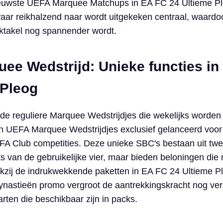
nieuwste UEFA Marquee Matchups in EA FC 24 Ultieme P
aar reikhalzend naar wordt uitgekeken centraal, waardoo
ektakel nog spannender wordt.
ee Wedstrijd: Unieke functies in
 Pleog
t de reguliere Marquee Wedstrijdjes die wekelijks worden
en UEFA Marquee Wedstrijdjes exclusief gelanceerd voor
FA Club competities. Deze unieke SBC's bestaan uit tw
s van de gebruikelijke vier, maar bieden beloningen die 
dankzij de indrukwekkende paketten in EA FC 24 Ultieme P
ynastieën promo vergroot de aantrekkingskracht nog ve
arten die beschikbaar zijn in packs.