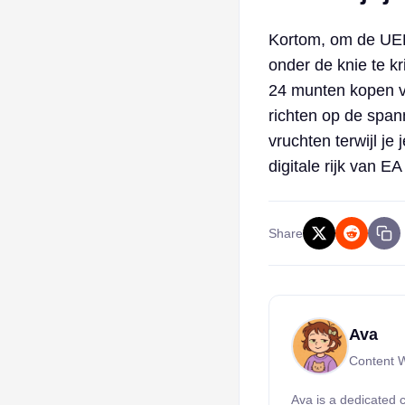
Kortom, om de UE
onder de knie te kr
24 munten kopen va
richten op de spann
vruchten terwijl je
digitale rijk van E
Share
Ava
Content W
Ava is a dedicated 