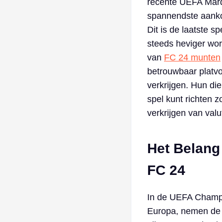
recente UEFA Marq
spannendste aanko
Dit is de laatste 
steeds heviger wor
van
FC 24 munten
betrouwbaar platvo
verkrijgen. Hun di
spel kunt richten 
verkrijgen van valu
Het Belang
FC 24
In de UEFA Champio
Europa, nemen de b