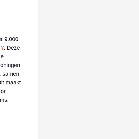
er 9.000
UY
. Deze
de
loningen
g, samen
Dit maakt
oor
ems.