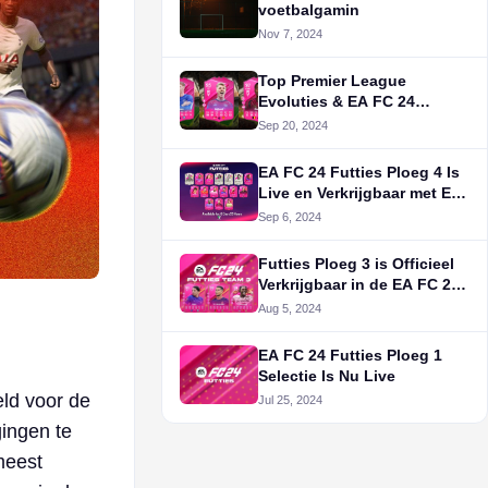
voetbalgamin
Nov 7, 2024
Top Premier League
Evoluties & EA FC 24
Munten
Sep 20, 2024
EA FC 24 Futties Ploeg 4 Is
Live en Verkrijgbaar met EA
FC 24 Munten
Sep 6, 2024
Futties Ploeg 3 is Officieel
Verkrijgbaar in de EA FC 24
Ultieme Ploeg Bundels!
Aug 5, 2024
EA FC 24 Futties Ploeg 1
Selectie Is Nu Live
ld voor de
Jul 25, 2024
ingen te
meest