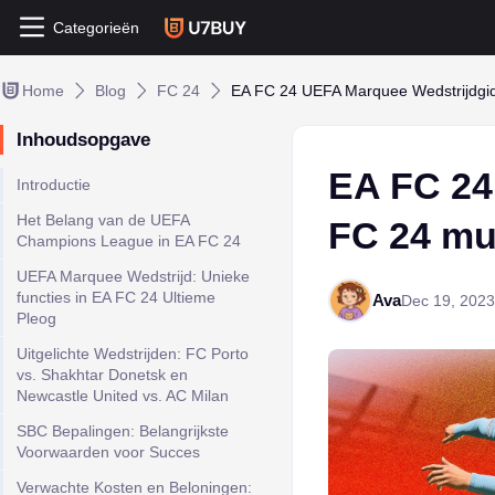
Categorieën
Home
Blog
FC 24
EA FC 24 UEFA Marquee Wedstrijdgi
Inhoudsopgave
EA FC 24
Introductie
Het Belang van de UEFA
FC 24 mu
Champions League in EA FC 24
UEFA Marquee Wedstrijd: Unieke
functies in EA FC 24 Ultieme
Ava
Dec 19, 2023
Pleog
Uitgelichte Wedstrijden: FC Porto
vs. Shakhtar Donetsk en
Newcastle United vs. AC Milan
SBC Bepalingen: Belangrijkste
Voorwaarden voor Succes
Verwachte Kosten en Beloningen: