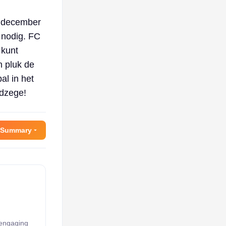
1 december
n nodig. FC
 kunt
n pluk de
al in het
ndzege!
 Summary
 engaging