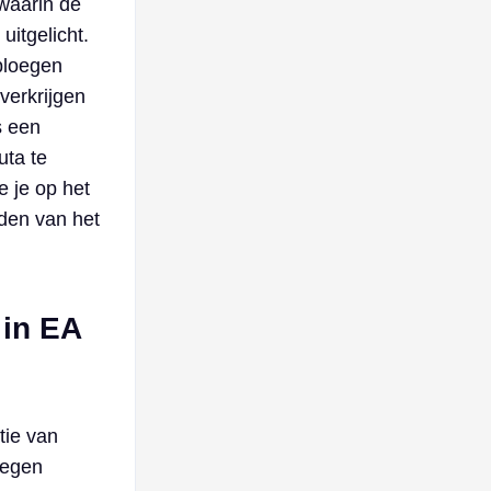
waarin de
itgelicht.
pploegen
verkrijgen
s een
uta te
e je op het
den van het
in EA
tie van
tegen