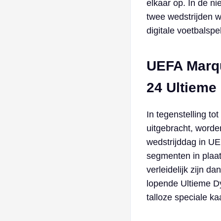
elkaar op. In de 
twee wedstrijden w
digitale voetbalsp
UEFA Marqu
24 Ultieme
In tegenstelling to
uitgebracht, word
wedstrijddag in UE
segmenten in plaat
verleidelijk zijn 
lopende Ultieme D
talloze speciale ka