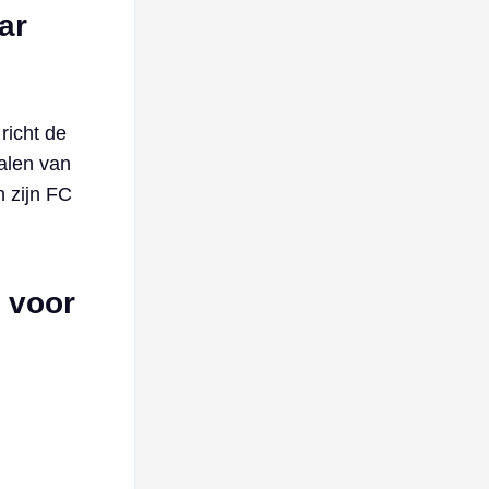
ar
richt de
palen van
n zijn FC
 voor