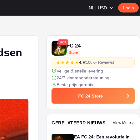
NL | USD
Login
HOT
FC 24
dsen
Store
4.9
(100K+ Reviews)
Veilige & snelle levering
24/7 klantenondersteuning
Beste prijs garantie
FC 24 Store
GERELATEERD NIEUWS
View More
EA FC 24: Een revolutie in