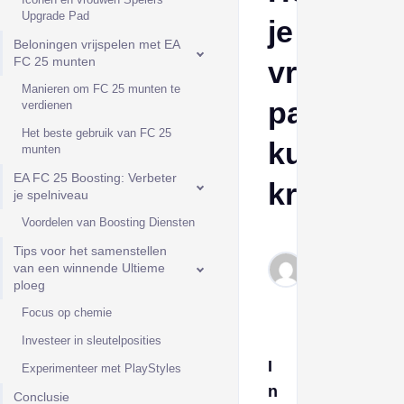
Upgrade Pad
je
Beloningen vrijspelen met EA
FC 25 munten
vroeg
Manieren om FC 25 munten te
pakkette
verdienen
Het beste gebruik van FC 25
kunt
munten
EA FC 25 Boosting: Verbeter
krijgen.
je spelniveau
Voordelen van Boosting Diensten
Jim
Tips voor het samenstellen
Dec
van een winnende Ultieme
6,
ploeg
2024
Focus op chemie
Investeer in sleutelposities
I
Experimenteer met PlayStyles
n
Conclusie