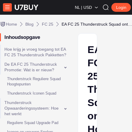
NL | USD
Login
Home
Blog
FC 25
EA FC 25 Thunderstruck Squad onthuld: Hoe je vroeg pakketten kunt krijgen.
Inhoudsopgave
EA
Hoe krijg je vroeg toegang tot EA
FC 25 Thunderstruck Pakketten?
FC
De EA FC 25 Thunderstruck
Promotie: Wat is er nieuw?
25
Thunderstruck Reguliere Squad
Hoogtepunten
Thunders
Thunderstruck Iconen Squad
Squad
Thunderstruck
Opwaarderingssysteem: Hoe
onthuld:
het werkt
Reguliere Squad Upgrade Pad
Hoe
Iconen en vrouwen Spelers