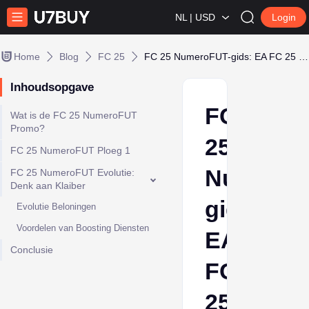
NL | USD
Login
Home
Blog
FC 25
FC 25 NumeroFUT-gids: EA FC 25 Promotie Details
Inhoudsopgave
FC
Wat is de FC 25 NumeroFUT
Promo?
25
FC 25 NumeroFUT Ploeg 1
NumeroF
FC 25 NumeroFUT Evolutie:
Denk aan Klaiber
gids:
Evolutie Beloningen
Voordelen van Boosting Diensten
EA
Conclusie
FC
25