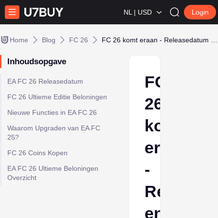
NL | USD
Login
Home
Blog
FC 26
FC 26 komt eraan - Releasedatum en topfuncties bekendgemaakt
Inhoudsopgave
FC
EA FC 26 Releasedatum
FC 26 Ultieme Editie Beloningen
26
Nieuwe Functies in EA FC 26
komt
Waarom Upgraden van EA FC
25?
eraan
FC 26 Coins Kopen
-
EA FC 26 Ultieme Beloningen
Overzicht
Release
en