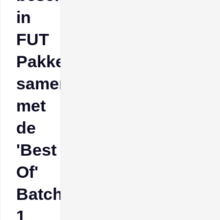
in
FUT
Pakketten,
samen
met
de
'Best
Of'
Batch
1