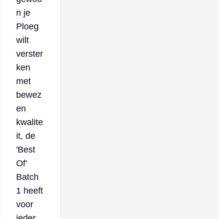
n je
Ploeg
wilt
verster
ken
met
bewez
en
kwalite
it, de
'Best
Of'
Batch
1 heeft
voor
ieder