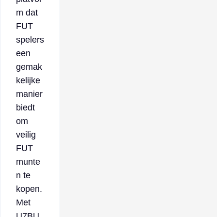
m dat
FUT
spelers
een
gemak
kelijke
manier
biedt
om
veilig
FUT
munte
n te
kopen.
Met
U7BU