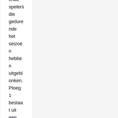
spelers
die
gedure
nde
het
seizoe
n
hebbe
n
uitgebl
onken.
Ploeg
1
bestaa
t uit
een