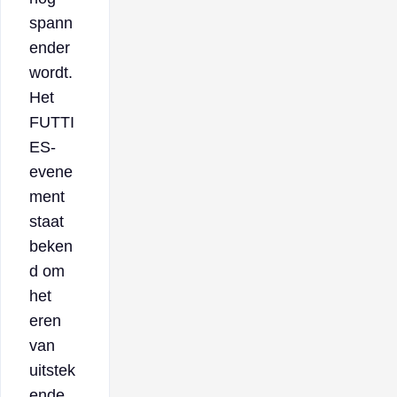
spann
ender
wordt.
Het
FUTTI
ES-
evene
ment
staat
beken
d om
het
eren
van
uitstek
ende