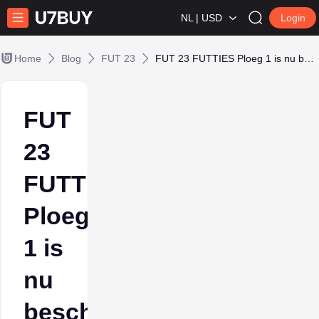
NL | USD
Login
Home
Blog
FUT 23
FUT 23 FUTTIES Ploeg 1 is nu beschikbaar in FUT Pakketten, samen met de 'Best Of' Batch 1
FUT
23
FUTTIES
Ploeg
1 is
nu
beschikbaar