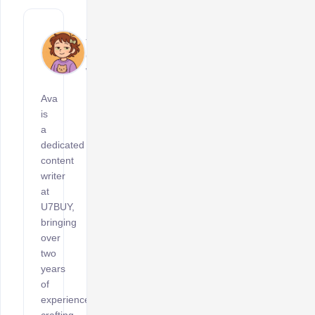
Ava
Content
Writer
Ava
is
a
dedicated
content
writer
at
U7BUY,
bringing
over
two
years
of
experience
crafting