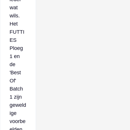
wat
wils.
Het
FUTTI
ES
Ploeg
1 en
de
'Best
Of'
Batch
1 zijn
geweld
ige
voorbe
elden