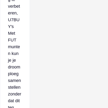
verbet
eren,
U7BU
Y's
Met
FUT
munte
n kun
je je
droom
ploeg
samen
stellen
zonder
dat dit
ten