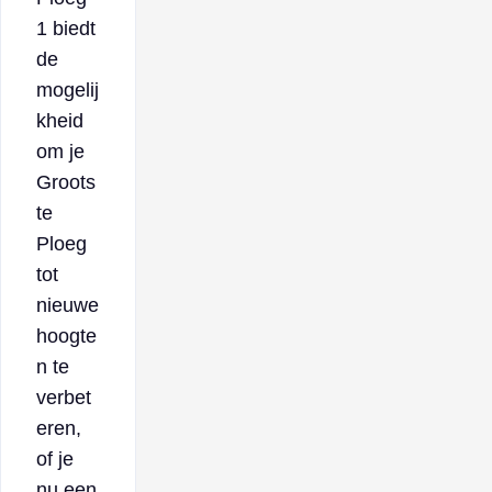
1 biedt
de
mogelij
kheid
om je
Groots
te
Ploeg
tot
nieuwe
hoogte
n te
verbet
eren,
of je
nu een