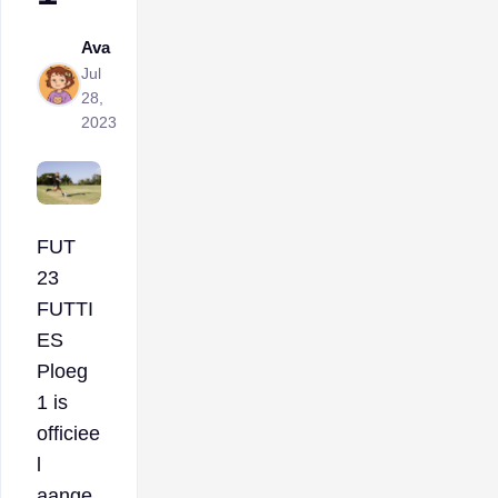
Ava
Jul
28,
2023
FUT
23
FUTTI
ES
Ploeg
1 is
officiee
l
aange