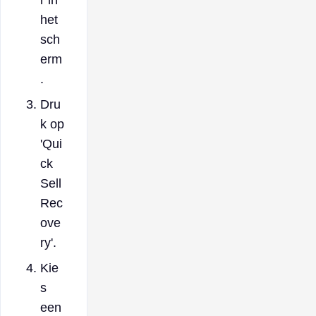
het
sch
erm
.
Dru
k op
'Qui
ck
Sell
Rec
ove
ry'.
Kie
s
een