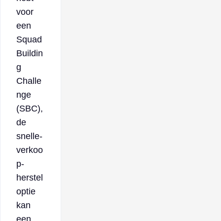
voor
een
Squad
Buildin
g
Challe
nge
(SBC),
de
snelle-
verkoo
p-
herstel
optie
kan
een