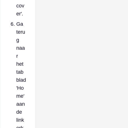
cov
er'.
Ga
teru
g
naa
r
het
tab
blad
'Ho
me'
aan
de
link
erk