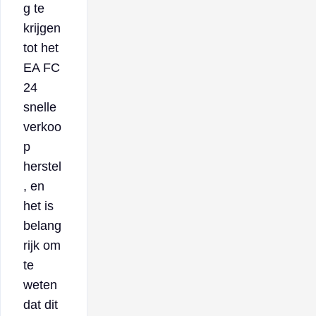
g te
krijgen
tot het
EA FC
24
snelle
verkoo
p
herstel
, en
het is
belang
rijk om
te
weten
dat dit