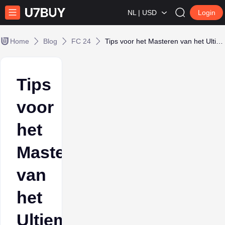
NL | USD
Login
Home
Blog
FC 24
Tips voor het Masteren van het Ultieme Ploeg
Tips
voor
het
Masteren
van
het
Ultieme