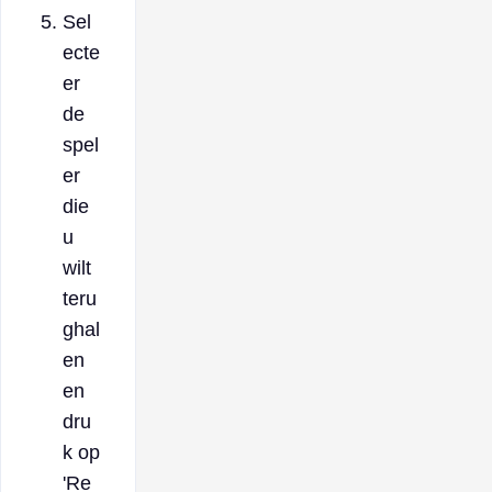
Sel
ecte
er
de
spel
er
die
u
wilt
teru
ghal
en
en
dru
k op
'Re