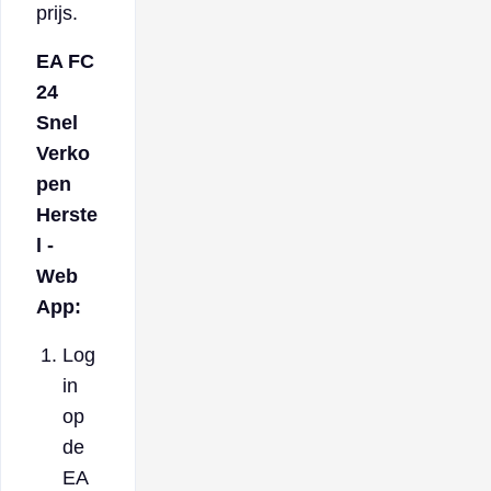
prijs.
EA FC
24
Snel
Verko
pen
Herste
l -
Web
App:
Log
in
op
de
EA