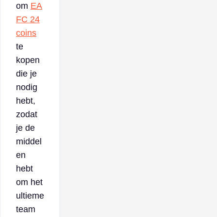
om
EA
FC 24
coins
te
kopen
die je
nodig
hebt,
zodat
je de
middel
en
hebt
om het
ultieme
team