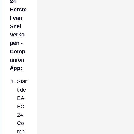
24
Herste
l van
Snel
Verko
pen -
Comp
anion
App:
Star
t de
EA
FC
24
Co
mp