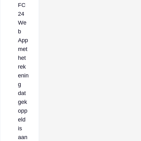
FC
24
We
b
App
met
het
rek
enin
g
dat
gek
opp
eld
is
aan