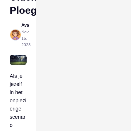
Ploeg
Ava
Nov
15,
2023
Als je
jezelf
in het
onplezi
erige
scenari
o