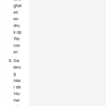
ghal
en
en
dru
k op
'Re
cov
er'.
Ga
teru
g
naa
r de
'Ho
me'