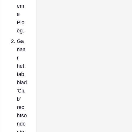
em
e
Plo
eg.
Ga
naa
r
het
tab
blad
'Clu
b'
rec
htso
nde
r in