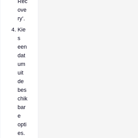
Rec
ove
ry’.
Kie
s
een
dat
um
uit
de
bes
chik
bar
e
opti
es.