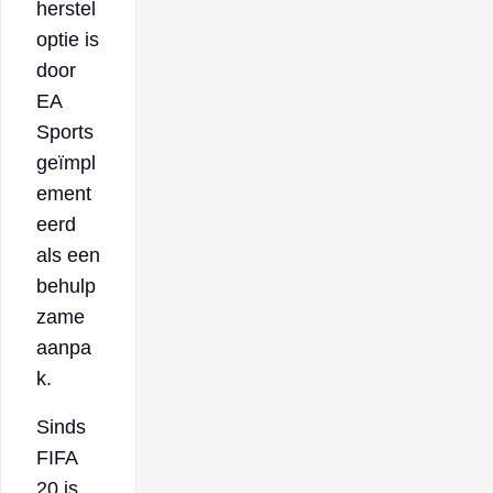
herstel
optie is
door
EA
Sports
geïmpl
ement
eerd
als een
behulp
zame
aanpa
k.
Sinds
FIFA
20 is