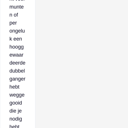
munte
n of
per
ongelu
k een
hoogg
ewaar
deerde
dubbel
ganger
hebt
wegge
gooid
die je
nodig
hebt