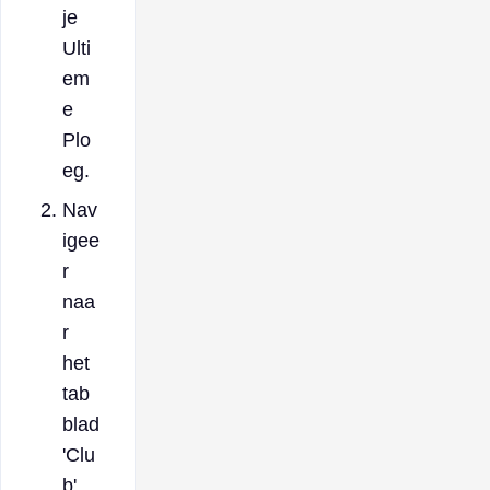
je
Ulti
em
e
Plo
eg.
Nav
igee
r
naa
r
het
tab
blad
'Clu
b'