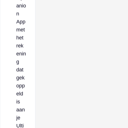
anio
n
App
met
het
rek
enin
g
dat
gek
opp
eld
is
aan
je
Ulti