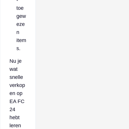
toe
gew
eze
n
item
s.
Nu je
wat
snelle
verkop
en op
EA FC
24
hebt
leren