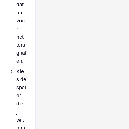
dat
um
voo
r
het
teru
ghal
en.
Kie
s de
spel
er
die
je
wilt
teru