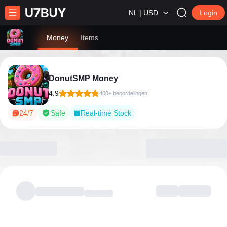
NL | USD
Login
Money
Items
DonutSMP Money
4.9
400+ beoordelingen
24/7
Safe
Real-time Stock