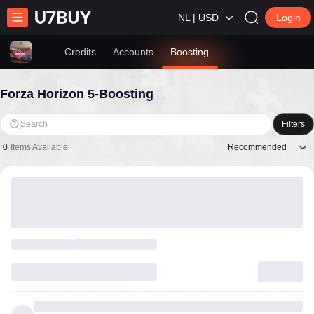
NL | USD
Login
Credits
Accounts
Boosting
Forza Horizon 5-Boosting
Search
Filters
Recommended
0
Items Available