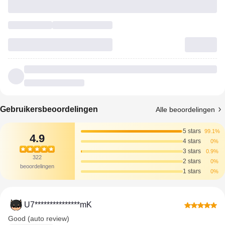
Gebruikersbeoordelingen
Alle beoordelingen
5 stars
99.1%
4.9
4 stars
0%
3 stars
0.9%
322
2 stars
0%
beoordelingen
1 stars
0%
U7***************mK
Good (auto review)