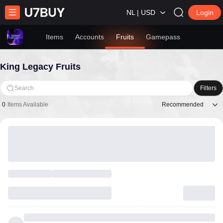
NL | USD
Login
Items
Accounts
Fruits
Gamepass
King Legacy Fruits
Search
Filters
Recommended
0
Items Available