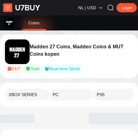
NL | USD
Login
Coins
Madden 27 Coins, Madden Coins & MUT
Coins kopen
24/7
Safe
Real-time Stock
XBOX SERIES
PC
PS5