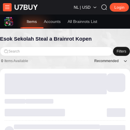
NL | USD
Login
Items
Accounts
All Brainrots List
Esok Sekolah Steal a Brainrot Kopen
Search
Filters
Recommended
0
Items Available