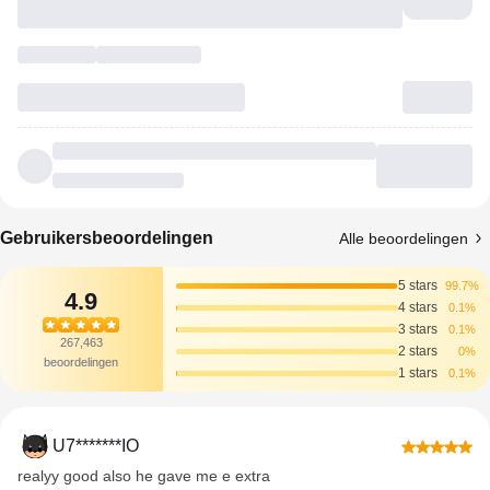
Gebruikersbeoordelingen
Alle beoordelingen
5 stars
99.7%
4.9
4 stars
0.1%
3 stars
0.1%
267,463
2 stars
0%
beoordelingen
1 stars
0.1%
U7*******IO
realyy good also he gave me e extra