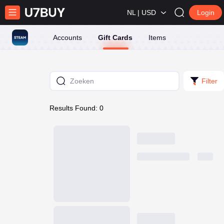
NL | USD
Login
Accounts
Gift Cards
Items
Filter
Results Found: 0