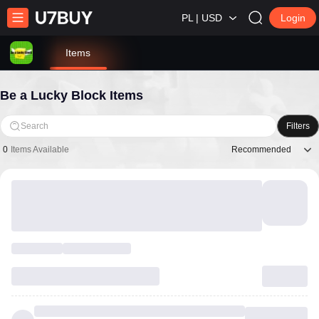
PL | USD
Login
Items
Be a Lucky Block Items
Search
Filters
Recommended
0
Items Available