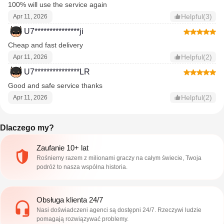
100% will use the service again
Helpful(3)
Apr 11, 2026
U7***************ji
Cheap and fast delivery
Helpful(2)
Apr 11, 2026
U7***************LR
Good and safe service thanks
Helpful(2)
Apr 11, 2026
Dlaczego my?
Zaufanie 10+ lat
Rośniemy razem z milionami graczy na całym świecie, Twoja
podróż to nasza wspólna historia.
Obsługa klienta 24/7
Nasi doświadczeni agenci są dostępni 24/7. Rzeczywi ludzie
pomagają rozwiązywać problemy.