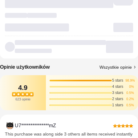
Opinie użytkowników
Wszystkie opinie
5 stars
98.9%
4.9
4 stars
0%
3 stars
0.5%
2 stars
0.2%
623 opinie
1 stars
0.5%
U7***************mZ
This purchase was along side 3 others all items received instantly