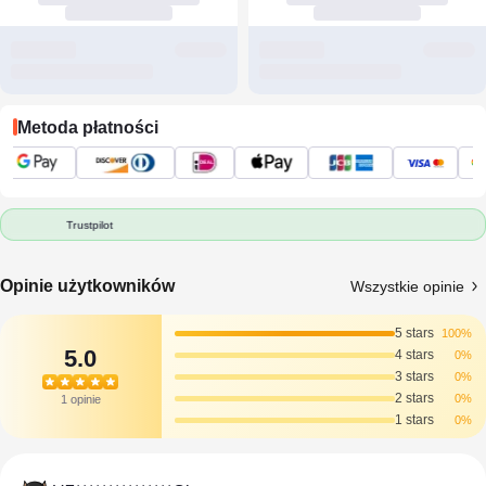
Metoda płatności
Trustpilot
Opinie użytkowników
Wszystkie opinie
5 stars
100%
5.0
4 stars
0%
3 stars
0%
2 stars
0%
1 opinie
1 stars
0%