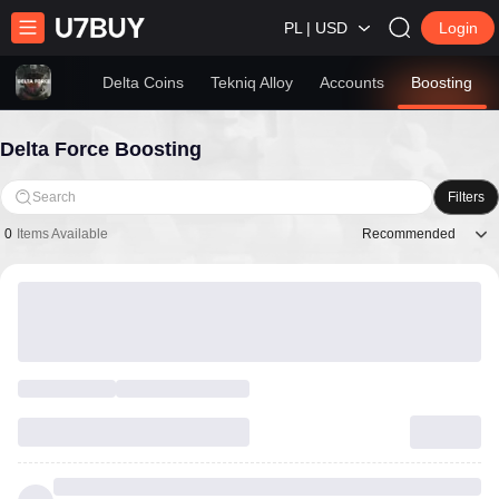
PL | USD
Login
Delta Coins
Tekniq Alloy
Accounts
Boosting
Delta Force Boosting
Search
Filters
Recommended
0
Items Available