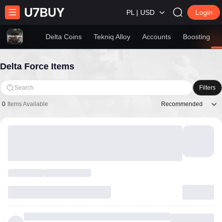
PL | USD
Login
Delta Coins
Tekniq Alloy
Accounts
Boosting
Delta Force Items
Search
Filters
Recommended
0
Items Available