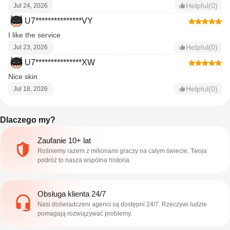
Helpful(0)
Jul 24, 2026
U7***************VY
I like the service
Helpful(0)
Jul 23, 2026
U7***************XW
Nice skin
Helpful(0)
Jul 18, 2026
Dlaczego my?
Zaufanie 10+ lat
Rośniemy razem z milionami graczy na całym świecie, Twoja
podróż to nasza wspólna historia.
Obsługa klienta 24/7
Nasi doświadczeni agenci są dostępni 24/7. Rzeczywi ludzie
pomagają rozwiązywać problemy.