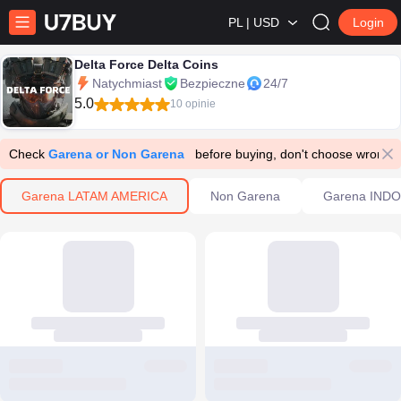
PL | USD
Login
Delta Force Delta Coins
Natychmiast
Bezpieczne
24/7
5.0
10 opinie
Check
Garena or Non Garena
before buying, don't choose wrong 
Garena LATAM AMERICA
Non Garena
Garena IND