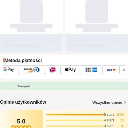
Metoda płatności
Trustpilot
Opinie użytkowników
Wszystkie opinie
5 stars
100%
5.0
4 stars
0%
3 stars
0%