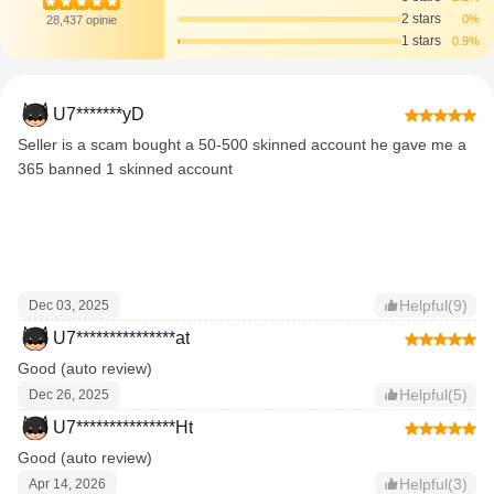
2 stars
0%
28,437 opinie
1 stars
0.9%
U7*******yD
Seller is a scam bought a 50-500 skinned account he gave me a
365 banned 1 skinned account
Helpful(9)
Dec 03, 2025
U7***************at
Good (auto review)
Helpful(5)
Dec 26, 2025
U7***************Ht
Good (auto review)
Helpful(3)
Apr 14, 2026