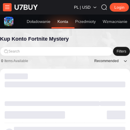
PL | USD
Login
Doładowanie
Konta
Przedmioty
Wzmacnianie
Kup Konto Fortnite Mystery
Search
Filters
Recommended
0
Items Available