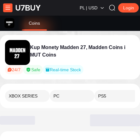
PL | USD
Login
Coins
Kup Monety Madden 27, Madden Coins i
MUT Coins
24/7
Safe
Real-time Stock
XBOX SERIES
PC
PS5