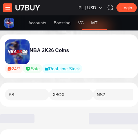
PL | USD
Login
Accounts
Boosting
VC
MT
NBA 2K26 Coins
24/7
Safe
Real-time Stock
PS
XBOX
NS2