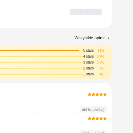
Wszystkie opinie
5 stars
98%
4 stars
0.7%
3 stars
0.3%
2 stars
0%
1 stars
1%
Helpful(1)