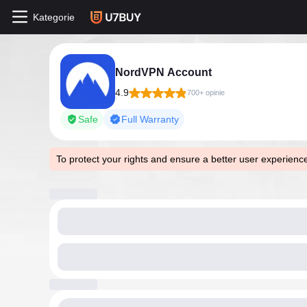
Kategorie
NordVPN Account
4.9
700+ opinie
Safe
Full Warranty
To protect your rights and ensure a better user experien