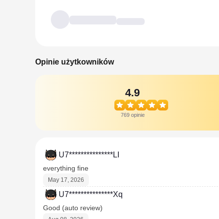
Opinie użytkowników
4.9
769 opinie
U7***************LI
everything fine
May 17, 2026
U7***************Xq
Good (auto review)