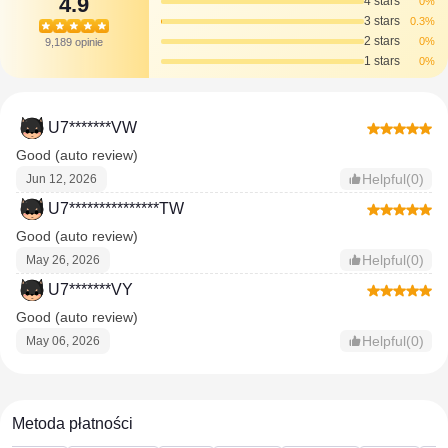
4.9
4 stars
0%
3 stars
0.3%
2 stars
0%
9,189 opinie
1 stars
0%
U7*******VW
Good (auto review)
Helpful(0)
Jun 12, 2026
U7***************TW
Good (auto review)
Helpful(0)
May 26, 2026
U7*******VY
Good (auto review)
Helpful(0)
May 06, 2026
Metoda płatności