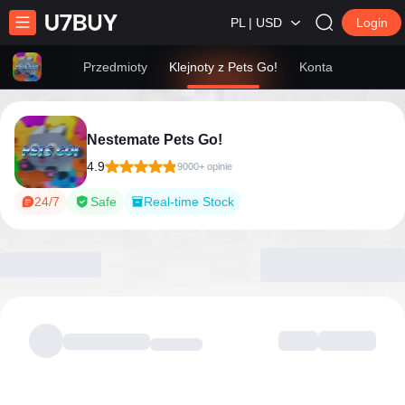
PL | USD
Login
Przedmioty
Klejnoty z Pets Go!
Konta
Nestemate Pets Go!
4.9
9000+ opinie
24/7
Safe
Real-time Stock