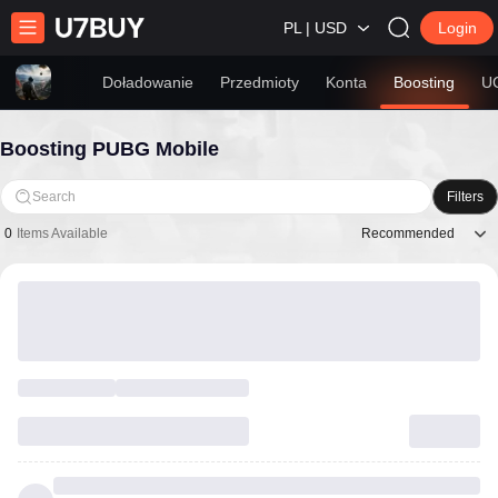
PL | USD
Login
Doładowanie
Przedmioty
Konta
Boosting
U
Boosting PUBG Mobile
Search
Filters
Recommended
0
Items Available