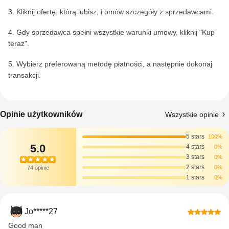
3. Kliknij ofertę, którą lubisz, i omów szczegóły z sprzedawcami.
4. Gdy sprzedawca spełni wszystkie warunki umowy, kliknij "Kup
teraz".
5. Wybierz preferowaną metodę płatności, a następnie dokonaj
transakcji.
Opinie użytkowników
Wszystkie opinie
5 stars
100%
5.0
4 stars
0%
3 stars
0%
2 stars
0%
74 opinie
1 stars
0%
Jo*****27
Good man