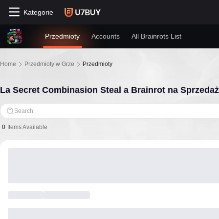
Kategorie
Przedmioty
Accounts
All Brainrots List
Home
Przedmioty w Grze
Przedmioty
La Secret Combinasion Steal a Brainrot na Sprzedaż
Search
0
Items Available