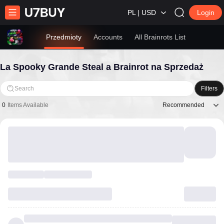
PL | USD
Login
Przedmioty
Accounts
All Brainrots List
La Spooky Grande Steal a Brainrot na Sprzedaż
Search
Filters
Recommended
0
Items Available