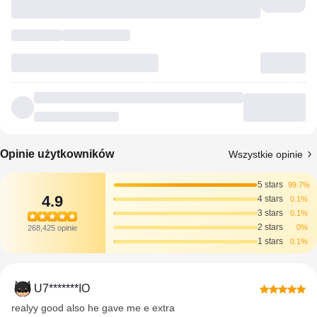
Opinie użytkowników
Wszystkie opinie
5 stars
99.7%
4.9
4 stars
0.1%
3 stars
0.1%
2 stars
0%
268,425 opinie
1 stars
0.1%
U7*******IO
realyy good also he gave me e extra