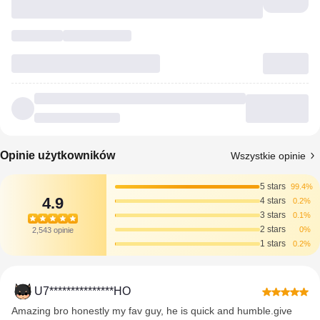
Opinie użytkowników
Wszystkie opinie
5 stars
99.4%
4.9
4 stars
0.2%
3 stars
0.1%
2 stars
0%
2,543 opinie
1 stars
0.2%
U7***************HO
Amazing bro honestly my fav guy, he is quick and humble.give