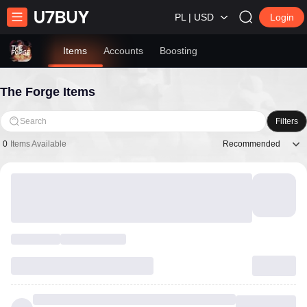
PL | USD
Login
Items
Accounts
Boosting
The Forge Items
Search
Filters
Recommended
0
Items Available