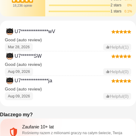
2 stars
0%
18,236 opinie
1 stars
0.1%
U7***************wV
Good (auto review)
Helpful(1)
Mar 28, 2026
U7*******SW
Good (auto review)
Helpful(0)
Aug 09, 2026
U7***************ja
Good (auto review)
Helpful(0)
Aug 09, 2026
Dlaczego my?
Zaufanie 10+ lat
Rośniemy razem z milionami graczy na całym świecie, Twoja