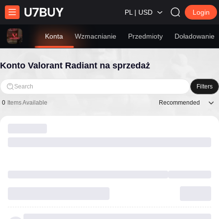
PL | USD
Login
Konta
Wzmacnianie
Przedmioty
Doładowanie
Konto Valorant Radiant na sprzedaż
Search
Filters
Recommended
0
Items Available