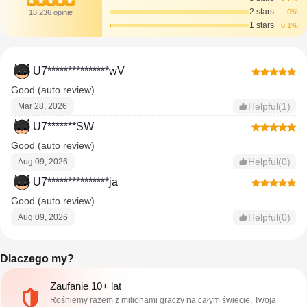
2 stars
0%
18,236 opinie
1 stars
0.1%
U7***************wV
Good (auto review)
Helpful(1)
Mar 28, 2026
U7*******SW
Good (auto review)
Helpful(0)
Aug 09, 2026
U7***************ja
Good (auto review)
Helpful(0)
Aug 09, 2026
Dlaczego my?
Zaufanie 10+ lat
Rośniemy razem z milionami graczy na całym świecie, Twoja