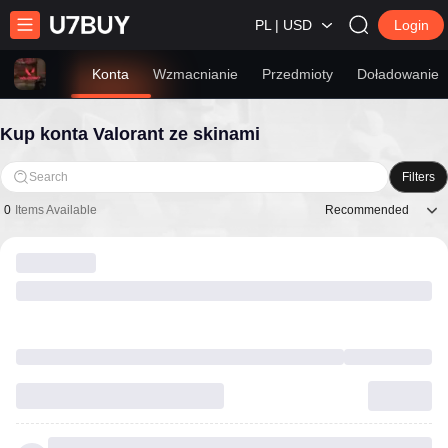
PL | USD
Login
Konta
Wzmacnianie
Przedmioty
Doładowanie
Kup konta Valorant ze skinami
Search
Filters
Recommended
0
Items Available