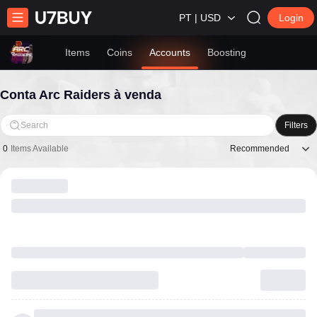
PT | USD
Login
Items
Coins
Accounts
Boosting
Conta Arc Raiders à venda
Search
Filters
Recommended
0
Items Available