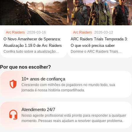
Arc Raiders
2026-03-16
Arc Raiders
2026-03-12
O Novo Amanhecer de Speranza:
ARC Raiders Trials Temporada 3:
Atualização 1.19.0 de Arc Raiders
O que você precisa saber
Confira tudo sobre a atualização
Domine o ARC Raiders Trials
1.19.0 de Arc Raiders. Do traje
Temporada 3! Ganhe o traje
Devotee à próxima expansão Riven
exclusivo “The Torque”, suba nos
Por que nos escolher?
Tides — aqui está seu guia de
ranks Cantina Legend e maximize
sobrevivência.
pontos semanais.
10+ anos de confiança
Crescendo com milhões de jogadores no mundo todo, sua
jornada é nossa história compartilhada.
Atendimento 24/7
Nosso agente profissional está pronto para responder a qualquer
momento. Pessoas reais ajudam a resolver qualquer problema.