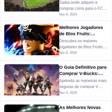
2024
Saiba onde adquirir e
comprar coins para o FC
25. Mostraremos os sites
Nov 8, 2024
seguros para aquisição
rápida e por um preço justo
Melhores Jogadores
que cabe no seu bolso.
de Blox Fruits:
Estratégias e Vitórias
Descubra os maiores
jogadores de Blox Fruits,
suas estratégias
Nov 6, 2024
vencedoras, habilidades
de combate PvP e como se
O Guia Definitivo para
tornar uma lenda neste
Comprar V-Bucks:
jogo competitivo do
Dicas para Donos de
Aprenda as maneiras mais
Roblox.
Contas Fortnite
seguras de comprar V-
Bucks, evitar golpes e
Nov 6, 2024
maximizar sua experiência
no Fortnite com dicas
As Mеlhorеs Novas
sobre como comprar e