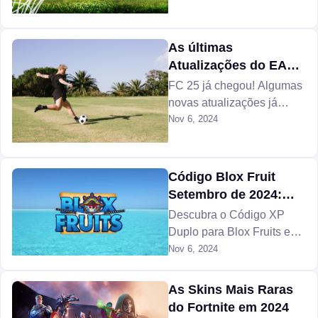
campo. Aumente seu jogo
com dicas essenciais e
escolha o estilo certo.
As últimas
Atualizações do EA
FC 25 que Precisa
FC 25 já chegou! Algumas
Saber!
novas atualizações já
foram lançadas. Compre
Nov 6, 2024
moedas no U7BUY e
conheça as novidades!
Código Blox Fruit
Setembro de 2024:
Código De Double Xp
Descubra o Código XP
no Blox Fruit
Duplo para Blox Fruits em
setembro de 2024. Suba
Nov 6, 2024
de nível mais rápido com
nossas dicas e explore
As Skins Mais Raras
novas Blox Fruit frutas e
do Fortnite em 2024
ilhas no jogo!