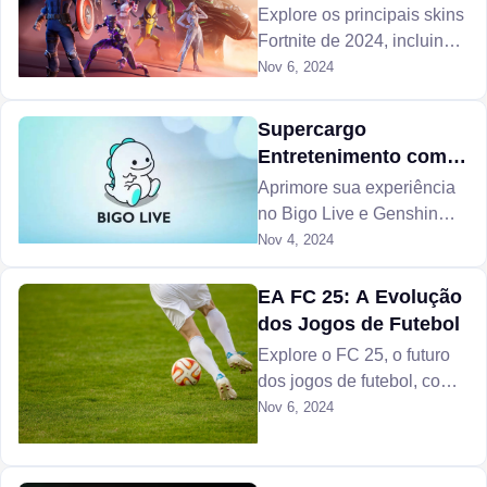
Explore os principais skins
Fortnite de 2024, incluindo
Homem-Aranha, Kratos.
Nov 6, 2024
Aprenda como
desbloquear essas skins
Supercargo
mais raras do Fortnite e
Entretenimento com
elevar sua jogabilidade.
Rеcargas Bigo e
Aprimore sua experiência
Genshin
no Bigo Live e Genshin
Impact com recargas.
Nov 4, 2024
Desbloqueie recursos
exclusivos e aproveite ao
EA FC 25: A Evolução
máximo essas plataformas
dos Jogos de Futebol
incríveis.
Explore o FC 25, o futuro
dos jogos de futebol, com
realismo aprimorado,
Nov 6, 2024
tecnologia HyperMotion V,
FC 25 Career mode
reformulado e jogabilidade