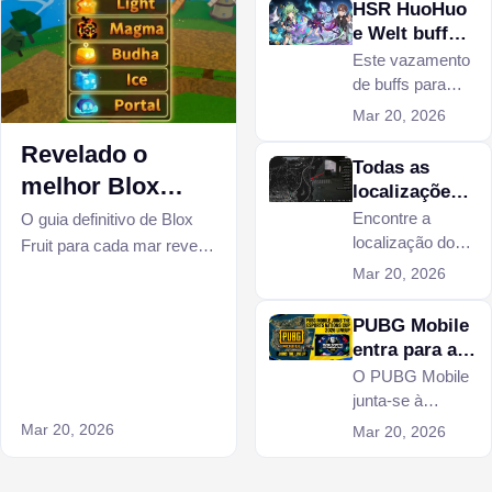
HSR HuoHuo
e Welt buff
vão arruinar
Este vazamento
seu portfólio
de buffs para
HSR HuoHuo e
Mar 20, 2026
Welt certamente
Revelado o
arruinará todo o
Todas as
seu portfólio de
melhor Blox
localizações
ativos digitais em
Fruit para cada
dos
Encontre a
O guia definitivo de Blox
Honkai Star Rail.
esconderijos
localização do
mar
Fruit para cada mar revela
do G no GTA
esconderijo G’s
escolhas eficientes, como
Mar 20, 2026
Online
Cache de hoje no
subir de nível mais rápido
GTA Online em
PUBG Mobile
e estratégias de
Legion Square,
entra para a
progressão mais
Sandy Shores e
lista de
O PUBG Mobile
inteligentes.
muito mais. Guia
participantes
junta-se à
completo com
da Esports
Esports Nations
Mar 20, 2026
Mar 20, 2026
pontos de spawn
Nations Cup
Cup 2026 em
e estratégia
2026
Riade. Explore a
diária.