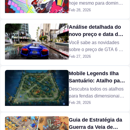
hoje mesmo para dominar
completamente o conteúdo
Feb 28, 2026
de fim de jogo com dano
infinito de Euforia de Fogo.
Análise detalhada do
novo preço e data de
lançamento de GTA 6
Você sabe as novidades
sobre o preço de GTA 6 e
quando GTA 6 realmente
Feb 27, 2026
será lançado? Como são
os novos personagens em
Mobile Legends Ilha
GTA 6? Por que GTA 6 é
Santuário: Atalho para
tão caro de produzir?
cada Fenda
Descubra todos os atalhos
Dimensional e Rota de
para fendas dimensionais
Emboscada
e rotas de emboscada na
Feb 28, 2026
atual Ilha Santuário de
Mobile Legends.
Guia de Estratégia da
Guerra da Veia de