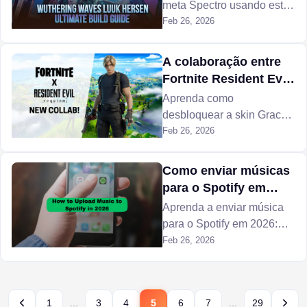
meta Spectro usando este
guia de construção de elite
Feb 26, 2026
para Luuk Herssen,
visando o máximo dano
A colaboração entre
sustentado.
Fortnite Resident Evil
traz a skin da Grace
Aprenda como
Ashcroft
desbloquear a skin Grace
Ashcroft no Fortnite.
Feb 26, 2026
Descubra as datas de
lançamento e detalhes da
Como enviar músicas
colaboração com Resident
para o Spotify em
Evil Requiem hoje mesmo.
2026
Aprenda a enviar música
para o Spotify em 2026:
lance músicas por
Feb 26, 2026
distribuidores como artista
ou reproduza faixas
pessoais de forma privada
1
...
3
4
5
6
7
...
29
usando arquivos locais.