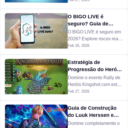
2 do Capítulo 7 de Fortnite.
Explore novas armas, itens
de movimentação, grandes
O BIGO LIVE é
colaborações e mudanças
seguro? Guia de
na jogabilidade que
segurança completo
O BIGO LIVE é seguro em
chegarão em breve.
para usuários
2026? Explore riscos reais,
golpes, questões de
Feb 26, 2026
privacidade e ferramentas
de moderação para avaliar
Estratégia de
se é seguro para adultos e
Progressão do Herói
crianças.
Kingshot no Ultimate
Domine o evento Rally de
Heróis Kingshot com esta
estratégia de progressão
Feb 27, 2026
definitiva, maximizando
Pontos de Caminho,
Guia de Construção
Caminho da Honra e
do Luuk Herssen em
alianças.
Wuthering Waves
Domine completamente o