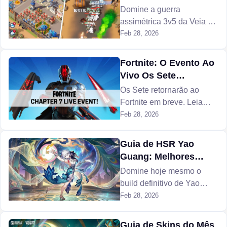
Ouro em Last War:
Domine a guerra
Survival
assimétrica 3v5 da Veia de
Ouro em Last War:
Feb 28, 2026
Survival. Aprenda as
mecânicas do mapa, as
Fortnite: O Evento Ao
táticas de destruição de
Vivo Os Sete
edifícios e como ganhar
Explicado
Os Sete retornarão ao
Núcleos de Armamento
Fortnite em breve. Leia
T11.
nosso guia para conferir a
Feb 28, 2026
programação completa do
evento ao vivo.
Guia de HSR Yao
Guang: Melhores
Equipes, Armas e
Domine hoje mesmo o
Artefatos
build definitivo de Yao
Guang HSR para dominar
Feb 28, 2026
completamente o novo e
desafiador meta de
Guia de Skins do Mês