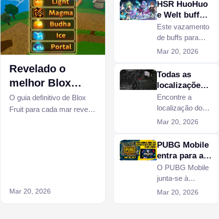
HSR HuoHuo
e Welt buff
vão arruinar
Este vazamento
seu portfólio
de buffs para
HSR HuoHuo e
Mar 20, 2026
Welt certamente
Revelado o
arruinará todo o
Todas as
seu portfólio de
melhor Blox
localizações
ativos digitais em
Fruit para cada
dos
Encontre a
O guia definitivo de Blox
Honkai Star Rail.
esconderijos
localização do
mar
Fruit para cada mar revela
do G no GTA
esconderijo G’s
escolhas eficientes, como
Mar 20, 2026
Online
Cache de hoje no
subir de nível mais rápido
GTA Online em
PUBG Mobile
e estratégias de
Legion Square,
entra para a
progressão mais
Sandy Shores e
lista de
O PUBG Mobile
inteligentes.
muito mais. Guia
participantes
junta-se à
completo com
da Esports
Esports Nations
Mar 20, 2026
Mar 20, 2026
pontos de spawn
Nations Cup
Cup 2026 em
e estratégia
2026
Riade. Explore a
diária.