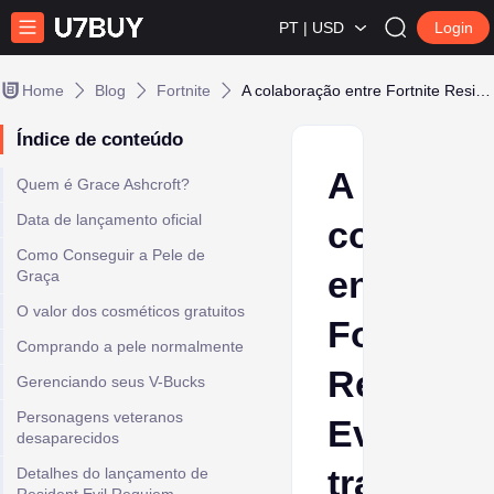
PT | USD
Login
Home
Blog
Fortnite
A colaboração entre Fortnite Resident Evil traz a skin da Grace Ashcroft
Índice de conteúdo
A
Quem é Grace Ashcroft?
Data de lançamento oficial
colabora
Como Conseguir a Pele de
entre
Graça
O valor dos cosméticos gratuitos
Fortnite
Comprando a pele normalmente
Resident
Gerenciando seus V-Bucks
Personagens veteranos
Evil
desaparecidos
traz
Detalhes do lançamento de