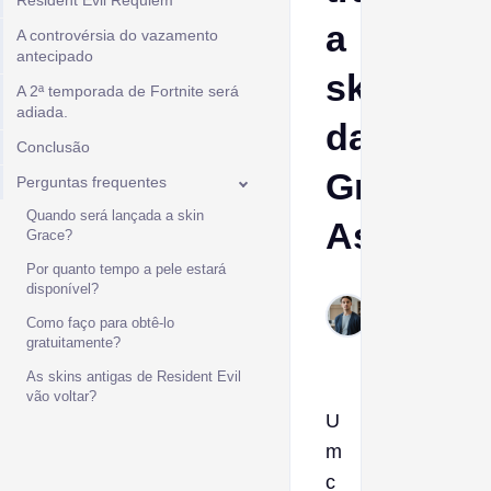
Resident Evil Requiem
a
A controvérsia do vazamento
antecipado
skin
A 2ª temporada de Fortnite será
adiada.
da
Conclusão
Grace
Perguntas frequentes
Quando será lançada a skin
Ashcroft
Grace?
Por quanto tempo a pele estará
disponível?
Ptolemy
Feb 26,
Como faço para obtê-lo
2026
gratuitamente?
As skins antigas de Resident Evil
vão voltar?
U
m
c