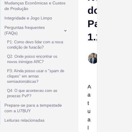
Mudanças Econômicas e Custos
do
de Produção
Integridade e Jogo Limpo
Patch
Perguntas frequentes
(FAQs)
1.17.0
P1: Como devo lidar com a nova
condição de furacão?
Ptolemy
Q2: Onde posso encontrar os
Feb 26,
novos inimigos ARC?
2026
P3: Ainda posso usar o "spam de
cliques" em armas
semiautomáticas?
A
Q4: O que aconteceu com as
a
proezas PvP?
t
Prepare-se para a tempestade
com a U7BUY
u
a
Leituras relacionadas
l