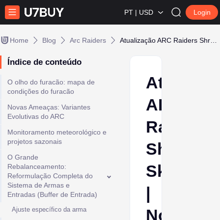
PT | USD
Login
Home
Blog
Arc Raiders
Atualização ARC Raiders Shrouded Sky | Notas do Patch 1.17.0
Índice de conteúdo
Atualiza
O olho do furacão: mapa de
condições do furacão
ARC
Novas Ameaças: Variantes
Evolutivas do ARC
Raiders
Monitoramento meteorológico e
projetos sazonais
Shroude
O Grande
Sky
Rebalanceamento:
Reformulação Completa do
Sistema de Armas e
|
Entradas (Buffer de Entrada)
Ajuste específico da arma
Notas