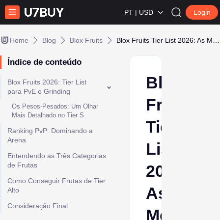
PT | USD
Login
Home
Blog
Blox Fruits
Blox Fruits Tier List 2026: As Melhores Frutas para Usar
Índice de conteúdo
Blox
Blox Fruits 2026: Tier List
para PvE e Grinding
Fruits
Os Pesos-Pesados: Um Olhar
Mais Detalhado no Tier S
Tier
Ranking PvP: Dominando a
Arena
List
Entendendo as Três Categorias
de Frutas
2026:
Como Conseguir Frutas de Tier
As
Alto
Consideração Final
Melhores