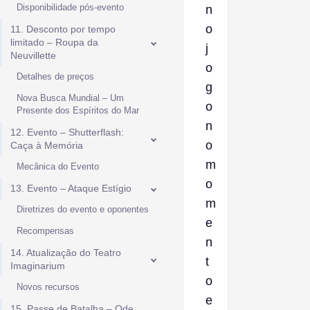
Disponibilidade pós-evento
n
o
11. Desconto por tempo
limitado – Roupa da
j
Neuvillette
o
Detalhes de preços
g
Nova Busca Mundial – Um
o
Presente dos Espíritos do Mar
n
12. Evento – Shutterflash:
o
Caça à Memória
m
Mecânica do Evento
o
13. Evento – Ataque Estígio
m
Diretrizes do evento e oponentes
e
Recompensas
n
14. Atualização do Teatro
t
Imaginarium
o
Novos recursos
e
15. Passe de Batalha – Ode