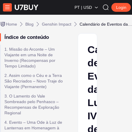
PT | USD
Login
Home
Blog
Genshin Impact
Calendário de Eventos da Luna IV de Genshin Impact 2026
Índice de conteúdo
Calendár
1. Missão do Arconte – Um
Viajante em uma Noite de
de
Inverno (Recompensas por
Tempo Limitado)
Eventos
2. Assim como o Céu e a Terra
São Recriados – Novo Traje do
da
Viajante (Permanente)
3. O Lamento do Vale
Luna
Sombreado pelo Penhasco –
Recompensas de Exploração
IV
Regional
4. Evento – Uma Ode à Luz de
de
Lanternas em Homenagem à