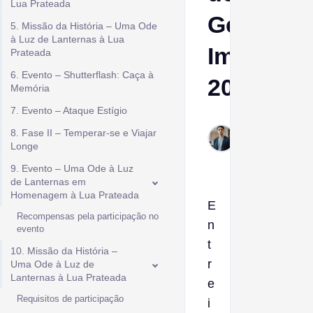
Lua Prateada
Genshin
5. Missão da História – Uma Ode
à Luz de Lanternas à Lua
Impact
Prateada
6. Evento – Shutterflash: Caça à
2026
Memória
7. Evento – Ataque Estígio
Ptolemy
8. Fase II – Temperar-se e Viajar
Jan 16,
Longe
2026
9. Evento – Uma Ode à Luz
de Lanternas em
Homenagem à Lua Prateada
E
Recompensas pela participação no
n
evento
t
10. Missão da História –
r
Uma Ode à Luz de
Lanternas à Lua Prateada
e
Requisitos de participação
i