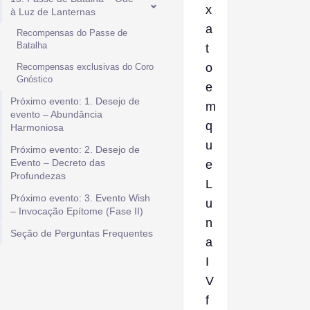
x
à Luz de Lanternas
a
Recompensas do Passe de
Batalha
t
o
Recompensas exclusivas do Coro
Gnóstico
e
Próximo evento: 1. Desejo de
m
evento – Abundância
q
Harmoniosa
u
Próximo evento: 2. Desejo de
Evento – Decreto das
e
Profundezas
L
Próximo evento: 3. Evento Wish
u
– Invocação Epítome (Fase II)
n
Seção de Perguntas Frequentes
a
I
V
f