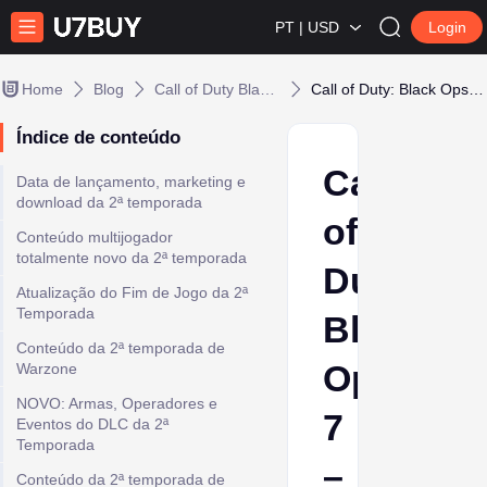
PT | USD
Login
Home
Blog
Call of Duty Black Ops 7
Call of Duty: Black Ops 7 – Prévia do lançamento da Temporada 2
Índice de conteúdo
Call
Data de lançamento, marketing e
download da 2ª temporada
of
Conteúdo multijogador
totalmente novo da 2ª temporada
Duty:
Atualização do Fim de Jogo da 2ª
Temporada
Black
Conteúdo da 2ª temporada de
Ops
Warzone
NOVO: Armas, Operadores e
7
Eventos do DLC da 2ª
Temporada
–
Conteúdo da 2ª temporada de