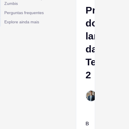
Zumbis
Prévia
Perguntas frequentes
do
Explore ainda mais
lançame
da
Tempora
2
Ptolemy
Jan 26,
2026
B